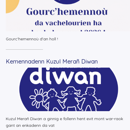
Gourc'hemennoù d'an holl !
Kemennadenn Kuzul Merañ Diwan
+
Lire la suite
Kuzul Merañ Diwan a ginnig e follenn hent evit mont war-raok
gant an enkadenn da vat