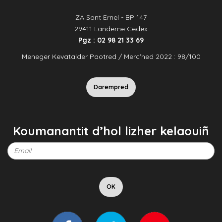
ZA Sant Ernel - BP 147
29411 Landerne Cedex
Pgz : 02 98 21 33 69
Meneger Kevatalder Paotred / Merc'hed 2022 : 98/100
Darempred
Koumanantit d’hol lizher kelaouiñ