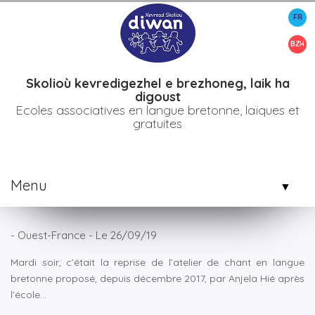
FR
>
>
>
Degemer
Etablissements
Bro diwan kemper
Bannalec. Le
Skolig en chanson et en vidéo
BZH
Skolioù kevredigezhel e brezhoneg, laik ha
digoust
Ecoles associatives en langue bretonne, laïques et
gratuites
Menu
▼
▼
- Ouest-France - Le 26/09/19
Mardi soir, c’était la reprise de l’atelier de chant en langue
▼
bretonne proposé, depuis décembre 2017, par Anjela Hié après
l’école…