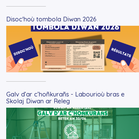
Disoc'hoù tombola Diwan 2026
+
Lire la suite
Galv d’ar c’hoñkurañs - Labourioù bras e
Skolaj Diwan ar Releg
+
Lire la suite