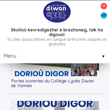
FR
>
Accueil
BZH
Mot clef : dorioù digor
Skolioù kevredigezhel e brezhoneg, laik ha
digoust
Ecoles associatives en langue bretonne, laïques et
Articles
gratuites
Menu
▼
▼
Portes ouvertes du Collège-Lycée Diwan
▼
de Vannes
▼