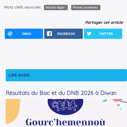
Mots clefs associés :
dorioù digor
Portes ouvertes
Partager cet article
EMAIL
FACEBOOK
TWITTER
LIRE AUSSI
Résultats du Bac et du DNB 2026 à Diwan
+
Lire la suite