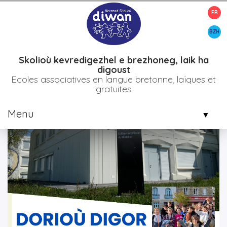
FR
>
>
>
Accueil
Etablissements
Bro diwan gwened
Portes ouvertes
du Collège-Lycée Diwan de Vannes
BZH
Skolioù kevredigezhel e brezhoneg, laik ha
digoust
Ecoles associatives en langue bretonne, laïques et
gratuites
Menu
▼
▼
▼
▼