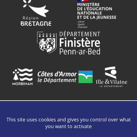
This site uses cookies and gives you control over what
Contact
Plan de site
Mentions légales
Cookies
Crédits
you want to activate
Intranet