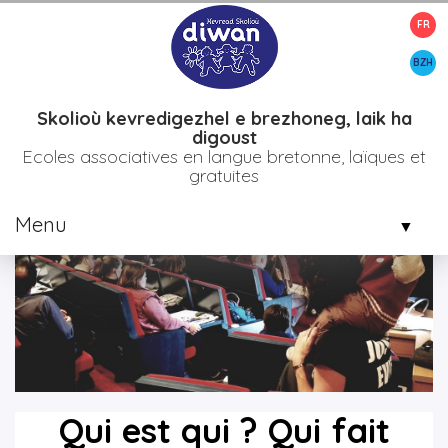
FR
>
>
Accueil
Être parent d'élève
Qui est qui ? qui fait quoi ?
BZH
Skolioù kevredigezhel e brezhoneg, laik ha
digoust
Ecoles associatives en langue bretonne, laïques et
gratuites
Menu
▼
▼
▼
Qui est qui ? Qui fait
▼