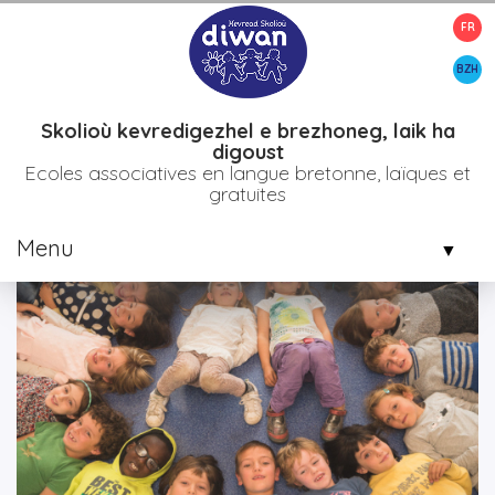
FR
>
>
>
Accueil
Etablissements
Bro diwan naoned
L'école Diwan
de Nantes
BZH
Skolioù kevredigezhel e brezhoneg, laik ha
digoust
Ecoles associatives en langue bretonne, laïques et
gratuites
Menu
▼
▼
▼
▼