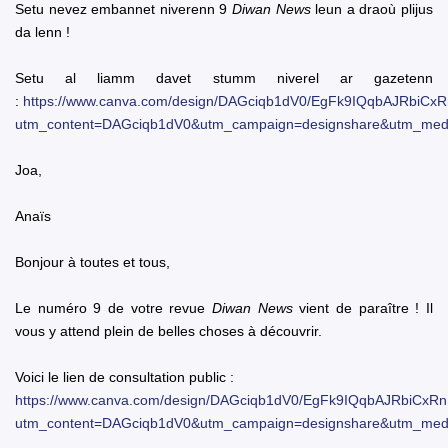
Setu nevez embannet niverenn 9
Diwan News
leun a draoù plijus
da lenn !
Setu al liamm davet stumm niverel ar gazetenn
:
https://www.canva.com/design/DAGciqb1dV0/EgFk9IQqbAJRbiCxR
utm_content=DAGciqb1dV0&utm_campaign=designshare&utm_mediu
Joa,
Anaïs
Bonjour à toutes et tous,
Le numéro 9 de votre revue
Diwan News
vient de paraître ! Il
vous y attend plein de belles choses à découvrir.
Voici le lien de consultation public :
https://www.canva.com/design/DAGciqb1dV0/EgFk9IQqbAJRbiCxRn
utm_content=DAGciqb1dV0&utm_campaign=designshare&utm_mediu