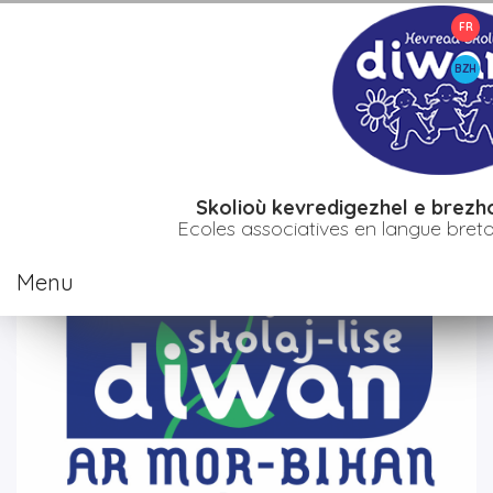
FR
>
>
>
Accueil
Etablissements
Bro diwan gwened
Diwan News miz
Genver-C'hwevrer 2025 - Diwan News janvier-février 2025
BZH
Skolioù kevredigezhel e brezho
Ecoles associatives en langue breton
Menu