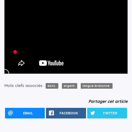
Mots clefs associés :
dons
argent
langue bretonne
Partager cet article
EMAIL
FACEBOOK
TWITTER