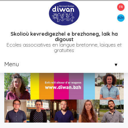
FR
>
Accueil
Rejoignez-le-mouvement-faites-un-don-a-diwan
BZH
Skolioù kevredigezhel e brezhoneg, laik ha
digoust
Ecoles associatives en langue bretonne, laïques et
gratuites
Menu
▼
▼
▼
▼