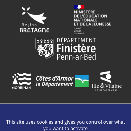
This site uses cookies and gives you control over what
Contact
Plan de site
Mentions légales
Cookies
Crédits
you want to activate
Intranet