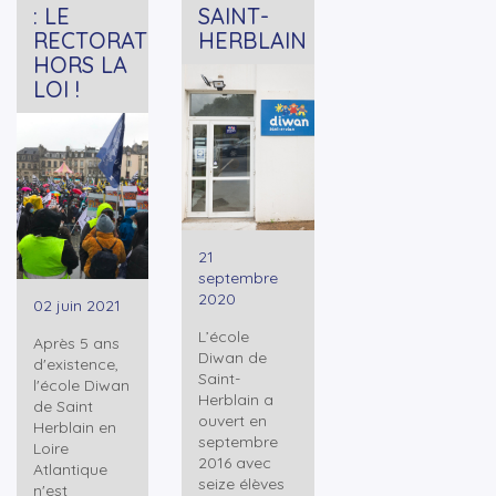
: LE
SAINT-
RECTORAT
HERBLAIN
HORS LA
LOI !
+
Lire la suite
+
Lire la suite
21
septembre
2020
02 juin 2021
L’école
Après 5 ans
Diwan de
d'existence,
Saint-
l'école Diwan
Herblain a
de Saint
ouvert en
Herblain en
septembre
Loire
2016 avec
Atlantique
seize élèves
n'est