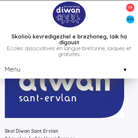
FR
>
>
Accueil
Etablissements
Skol Diwan Sant Ervlan
BZH
Skolioù kevredigezhel e brezhoneg, laik ha
digoust
Ecoles associatives en langue bretonne, laïques et
gratuites
Menu
▼
▼
▼
Skol Diwan Sant Ervlan
▼