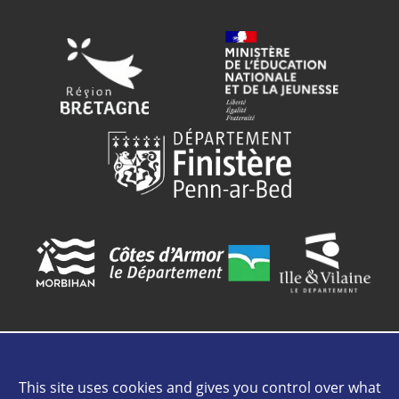
This site uses cookies and gives you control over what
Contact
Plan de site
Mentions légales
Cookies
Crédits