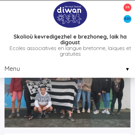
FR
>
>
>
Accueil
Etablissements
Bro diwan plijidi
Tournage france 3
avec les collégiens de Plésidy
BZH
Skolioù kevredigezhel e brezhoneg, laik ha
digoust
Ecoles associatives en langue bretonne, laïques et
gratuites
Menu
▼
▼
▼
▼