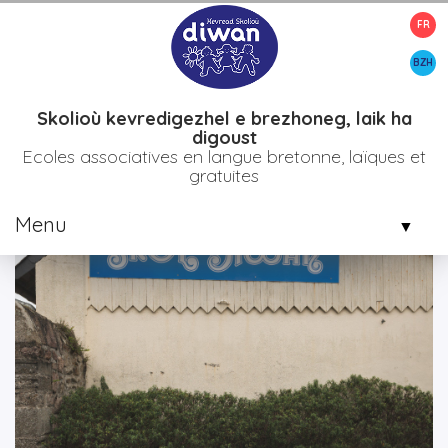
FR
>
>
>
Accueil
Etablissements
Bro diwan plijidi
L'école Diwan de
Paimpol
BZH
Skolioù kevredigezhel e brezhoneg, laik ha
digoust
Ecoles associatives en langue bretonne, laïques et
gratuites
Menu
▼
▼
▼
▼