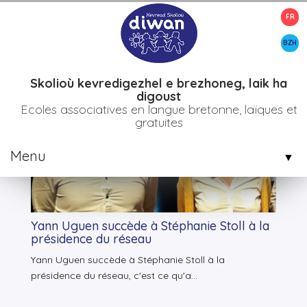
FR
>
Accueil
BZH
Mot clef : yann uguen
Skolioù kevredigezhel e brezhoneg, laik ha
digoust
Ecoles associatives en langue bretonne, laïques et
Articles
gratuites
Menu
▼
▼
Yann Uguen succède à Stéphanie Stoll à la
▼
présidence du réseau
Yann Uguen succède à Stéphanie Stoll à la
présidence du réseau, c'est ce qu'a...
▼