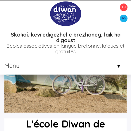
FR
>
>
>
Accueil
Etablissements
Bro diwan plijidi
L'école Diwan de
Louannec
BZH
Skolioù kevredigezhel e brezhoneg, laik ha
digoust
Ecoles associatives en langue bretonne, laïques et
gratuites
Menu
▼
▼
▼
L'école Diwan de
▼