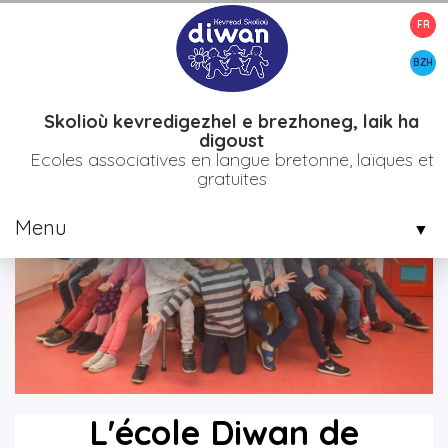
FR
>
>
>
Accueil
Etablissements
Bro diwan plijidi
L'école Diwan de
Guingamp
BZH
Skolioù kevredigezhel e brezhoneg, laik ha
digoust
Ecoles associatives en langue bretonne, laïques et
gratuites
Menu
▼
▼
▼
L'école Diwan de
▼