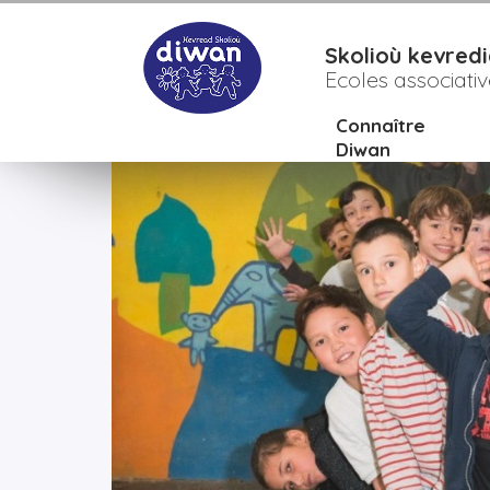
>
>
>
Accueil
Etablissements
Bro diwan ar releg
L'éc
Skolioù kevredi
Ecoles associati
Connaître
Diwan