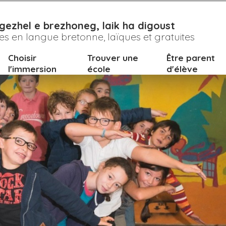
ole Diwan de Carhaix
gezhel e brezhoneg, laik ha digoust
ves en langue bretonne, laïques et gratuites
Choisir
Trouver une
Être parent
l'immersion
école
d'élève