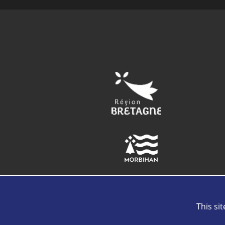
This si
Con