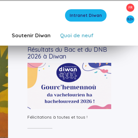
FR
Intranet Diwan
BZH
LIRE AUSSI
Soutenir Diwan
Quoi de neuf
Résultats du Bac et du DNB
2026 à Diwan
+
Lire la suite
Félicitations à toutes et tous !