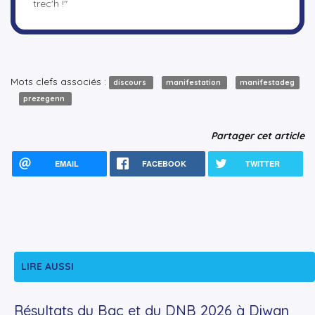
trec'h !"
Mots clefs associés :
discours
manifestation
manifestadeg
prezegenn
Partager cet article
EMAIL
FACEBOOK
TWITTER
LIRE AUSSI
Résultats du Bac et du DNB 2026 à Diwan