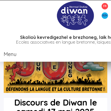
FR
>
Accueil
Discours-de-diwan-le-samedi-17-mai-2025
BZH
Skolioù kevredigezhel e brezhoneg, laik h
Ecoles associatives en langue bretonne, laïques 
Menu
Discours de Diwan le